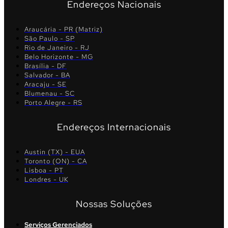
Endereços Nacionais
Araucária - PR (Matriz)
São Paulo - SP
Rio de Janeiro - RJ
Belo Horizonte - MG
Brasília - DF
Salvador - BA
Aracaju - SE
Blumenau - SC
Porto Alegre - RS
Endereços Internacionais
Austin (TX) - EUA
Toronto (ON) - CA
Lisboa - PT
Londres - UK
Nossas Soluções
Serviços Gerenciados