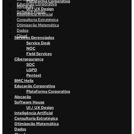
Plataforma Corporativa
Educação Corporativa
Alocação
UI / UX Design
Software House
Inteligência Artificial
Consultoria Estratégica
Otimização Matemática
Dados
Cloud
Serviços Gerenciados
Service Desk
NOC
Field Services
Cibersegurança
SOC
LGPD
Pentest
BMC Helix
Educação Corporativa
Plataforma Corporativa
Alocação
Software House
UI / UX Design
Inteligência Artificial
Consultoria Estratégica
Otimização Matemática
Dados