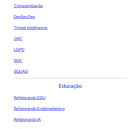
Conscientização
DevSecOps
Threat Intelligence
GRC
LGPD
SOC
SQUAD
Educação
Refatorando EDU
Refatorando Endomarketing
Refatorando IA