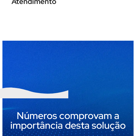
Atendimento
do cliente com automações como
chatbots.
Contrate agora
Números comprovam a
importância desta solução