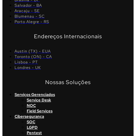
Salvador - BA
Aracaju - SE
Blumenau - SC
Porto Alegre - RS
Endereços Internacionais
Austin (TX) - EUA
Toronto (ON) - CA
Lisboa - PT
Londres - UK
Nossas Soluções
Serviços Gerenciados
Service Desk
NOC
Field Services
Cibersegurança
SOC
LGPD
Pentest