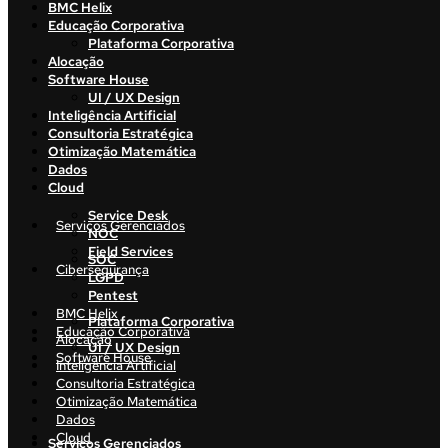
BMC Helix
Educação Corporativa
Plataforma Corporativa
Alocação
Software House
UI / UX Design
Inteligência Artificial
Consultoria Estratégica
Otimização Matemática
Dados
Cloud
Service Desk
Serviços Gerenciados
NOC
Field Services
SOC
Cibersegurança
LGPD
Pentest
BMC Helix
Plataforma Corporativa
Educação Corporativa
Alocação
UI / UX Design
Software House
Inteligência Artificial
Consultoria Estratégica
Otimização Matemática
Dados
Cloud
Serviços Gerenciados