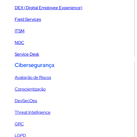
DEX (Digital Employee Experience)
Field Services
ITSM
NOC
Service Desk
Cibersegurança
Avaliação de Riscos
Conscientização
DevSecOps
Threat Intelligence
GRC
LGPD