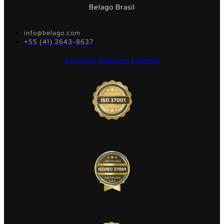
Belago Brasil
info@belago.com
+55 (41) 3643-8637
Facebook
Instagram
Linkedin