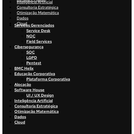
Inteligência Artificial
Consultoria Estratégica
Otimização Matemática
Dados
Cloud
Serviços Gerenciados
Service Desk
NOC
Field Services
Cibersegurança
SOC
LGPD
Pentest
BMC Helix
Educação Corporativa
Plataforma Corporativa
Alocação
Software House
UI / UX Design
Inteligência Artificial
Consultoria Estratégica
Otimização Matemática
Dados
Cloud