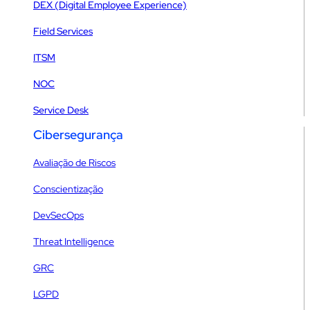
DEX (Digital Employee Experience)
Field Services
ITSM
NOC
Service Desk
Cibersegurança
Avaliação de Riscos
Conscientização
DevSecOps
Threat Intelligence
GRC
LGPD