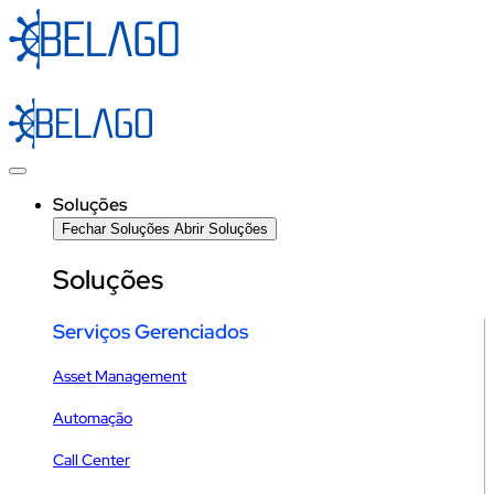
Ir
para
o
conteúdo
Soluções
Fechar Soluções
Abrir Soluções
Soluções
Serviços Gerenciados
Asset Management
Automação
Call Center