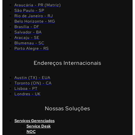
Araucária - PR (Matriz)
São Paulo - SP
Rio de Janeiro - RJ
Belo Horizonte - MG
Brasília - DF
Salvador - BA
Aracaju - SE
Blumenau - SC
Porto Alegre - RS
Endereços Internacionais
Austin (TX) - EUA
Toronto (ON) - CA
Lisboa - PT
Londres - UK
Nossas Soluções
Serviços Gerenciados
Service Desk
NOC