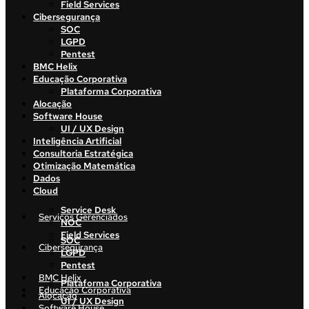
Field Services
Cibersegurança
SOC
LGPD
Pentest
BMC Helix
Educação Corporativa
Plataforma Corporativa
Alocação
Software House
UI / UX Design
Inteligência Artificial
Consultoria Estratégica
Otimização Matemática
Dados
Cloud
Service Desk
Serviços Gerenciados
NOC
Field Services
SOC
Cibersegurança
LGPD
Pentest
BMC Helix
Plataforma Corporativa
Educação Corporativa
Alocação
UI / UX Design
Software House