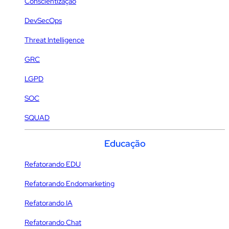
Conscientização
DevSecOps
Threat Intelligence
GRC
LGPD
SOC
SQUAD
Educação
Refatorando EDU
Refatorando Endomarketing
Refatorando IA
Refatorando Chat