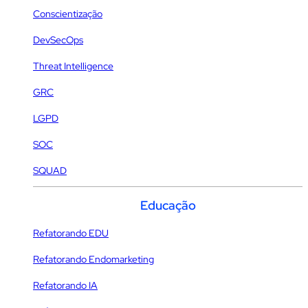
Conscientização
DevSecOps
Threat Intelligence
GRC
LGPD
SOC
SQUAD
Educação
Refatorando EDU
Refatorando Endomarketing
Refatorando IA