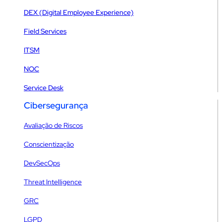
DEX (Digital Employee Experience)
Field Services
ITSM
NOC
Service Desk
Cibersegurança
Avaliação de Riscos
Conscientização
DevSecOps
Threat Intelligence
GRC
LGPD