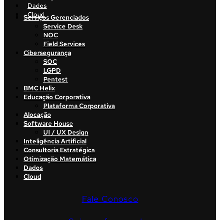
Dados
Cloud
Serviços Gerenciados
Service Desk
NOC
Field Services
Cibersegurança
SOC
LGPD
Pentest
BMC Helix
Educação Corporativa
Plataforma Corporativa
Alocação
Software House
UI / UX Design
Inteligência Artificial
Consultoria Estratégica
Otimização Matemática
Dados
Cloud
Fale Conosco