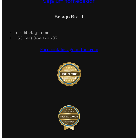
Seja um fornecedor
Belago Brasil
info@belago.com
+55 (41) 3643-8637
Facebook
Instagram
Linkedin