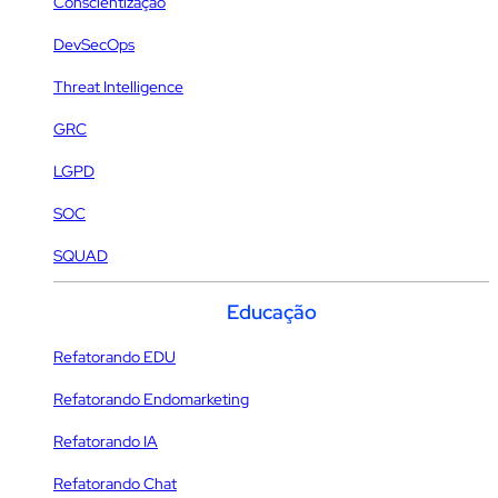
Conscientização
DevSecOps
Threat Intelligence
GRC
LGPD
SOC
SQUAD
Educação
Refatorando EDU
Refatorando Endomarketing
Refatorando IA
Refatorando Chat