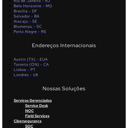
Rio de Janeiro - RJ
Belo Horizonte - MG
Brasília - DF
Salvador - BA
Aracaju - SE
Blumenau - SC
Porto Alegre - RS
Endereços Internacionais
Austin (TX) - EUA
Toronto (ON) - CA
Lisboa - PT
Londres - UK
Nossas Soluções
Serviços Gerenciados
Service Desk
NOC
Field Services
Cibersegurança
SOC