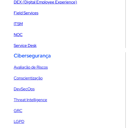
DEX (Digital Employee Experience)
Field Services
ITSM
NOC
Service Desk
Cibersegurança
Avaliação de Riscos
Conscientização
DevSecOps
Threat Intelligence
GRC
LGPD