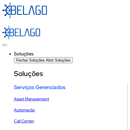
Ir
para
o
conteúdo
Soluções
Fechar Soluções
Abrir Soluções
Soluções
Serviços Gerenciados
Asset Management
Automação
Call Center