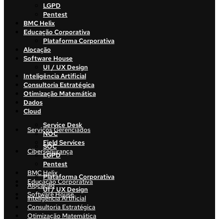
LGPD
Pentest
BMC Helix
Educação Corporativa
Plataforma Corporativa
Alocação
Software House
UI / UX Design
Inteligência Artificial
Consultoria Estratégica
Otimização Matemática
Dados
Cloud
Service Desk
Serviços Gerenciados
NOC
Field Services
SOC
Cibersegurança
LGPD
Pentest
BMC Helix
Plataforma Corporativa
Educação Corporativa
Alocação
UI / UX Design
Software House
Inteligência Artificial
Consultoria Estratégica
Otimização Matemática