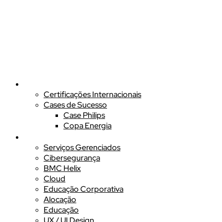
Sobre nós
Certificações Internacionais
Cases de Sucesso
Case Philips
Copa Energia
Soluções
Serviços Gerenciados
Cibersegurança
BMC Helix
Cloud
Educação Corporativa
Alocação
Educação
UX / UI Design