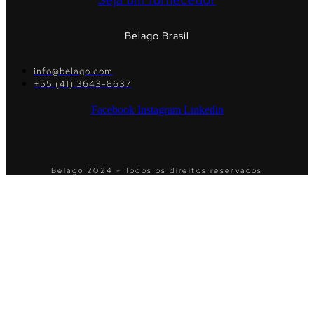
Seja um fornecedor
Belago Brasil
info@belago.com
+55 (41) 3643-8637
Facebook
Instagram
Linkedin
Belago 2024 - Todos os direitos reservados