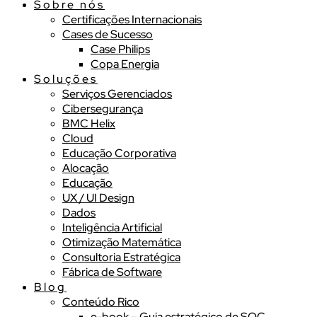
Sobre nós
Certificações Internacionais
Cases de Sucesso
Case Philips
Copa Energia
Soluções
Serviços Gerenciados
Cibersegurança
BMC Helix
Cloud
Educação Corporativa
Alocação
Educação
UX / UI Design
Dados
Inteligência Artificial
Otimização Matemática
Consultoria Estratégica
Fábrica de Software
Blog
Conteúdo Rico
e-book – Guia estratégico de SOC