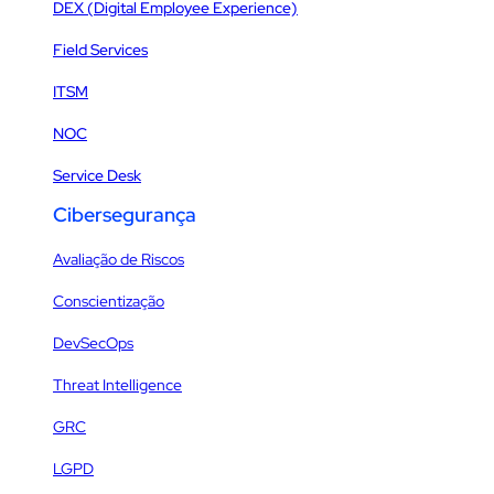
DEX (Digital Employee Experience)
Field Services
ITSM
NOC
Service Desk
Cibersegurança
Avaliação de Riscos
Conscientização
DevSecOps
Threat Intelligence
GRC
LGPD