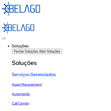
Ir
para
o
conteúdo
Soluções
Fechar Soluções
Abrir Soluções
Soluções
Serviços Gerenciados
Asset Management
Automação
Call Center