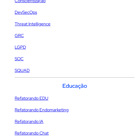
Conscientização
DevSecOps
Threat Intelligence
GRC
LGPD
SOC
SQUAD
Educação
Refatorando EDU
Refatorando Endomarketing
Refatorando IA
Refatorando Chat