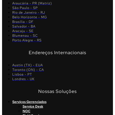
Araucária - PR (Matriz)
São Paulo - SP
Rio de Janeiro - RJ
Belo Horizonte - MG
Brasília - DF
Salvador - BA
Aracaju - SE
Blumenau - SC
Porto Alegre - RS
Endereços Internacionais
Austin (TX) - EUA
Toronto (ON) - CA
Lisboa - PT
Londres - UK
Nossas Soluções
Serviços Gerenciados
Service Desk
NOC