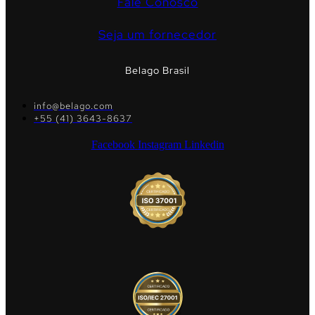
Fale Conosco
Seja um fornecedor
Belago Brasil
info@belago.com
+55 (41) 3643-8637
Facebook
Instagram
Linkedin