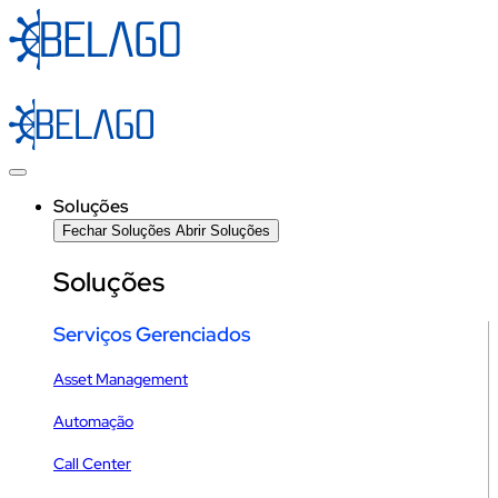
Ir
para
o
conteúdo
Soluções
Fechar Soluções
Abrir Soluções
Soluções
Serviços Gerenciados
Asset Management
Automação
Call Center