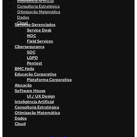
Inteligência Artificial
Consultoria Estratégica
Otimização Matemática
Dados
Cloud
Serviços Gerenciados
Service Desk
NOC
Field Services
Cibersegurança
SOC
LGPD
Pentest
BMC Helix
Educação Corporativa
Plataforma Corporativa
Alocação
Software House
UI / UX Design
Inteligência Artificial
Consultoria Estratégica
Otimização Matemática
Dados
Cloud