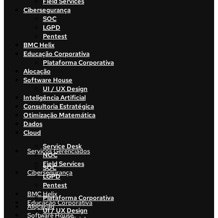
Field Services
Cibersegurança
SOC
LGPD
Pentest
BMC Helix
Educação Corporativa
Plataforma Corporativa
Alocação
Software House
UI / UX Design
Inteligência Artificial
Consultoria Estratégica
Otimização Matemática
Dados
Cloud
Service Desk
Serviços Gerenciados
NOC
Field Services
SOC
Cibersegurança
LGPD
Pentest
BMC Helix
Plataforma Corporativa
Educação Corporativa
Alocação
UI / UX Design
Software House