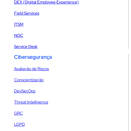
DEX (Digital Employee Experience)
Field Services
ITSM
NOC
Service Desk
Cibersegurança
Avaliação de Riscos
Conscientização
DevSecOps
Threat Intelligence
GRC
LGPD