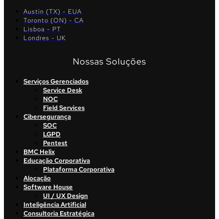
Austin (TX) - EUA
Toronto (ON) - CA
Lisboa - PT
Londres - UK
Nossas Soluções
Serviços Gerenciados
Service Desk
NOC
Field Services
Cibersegurança
SOC
LGPD
Pentest
BMC Helix
Educação Corporativa
Plataforma Corporativa
Alocação
Software House
UI / UX Design
Inteligência Artificial
Consultoria Estratégica