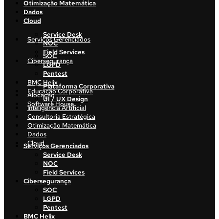
Otimização Matemática
Dados
Cloud
Service Desk
Serviços Gerenciados
NOC
Field Services
SOC
Cibersegurança
LGPD
Pentest
BMC Helix
Plataforma Corporativa
Educação Corporativa
Alocação
UI / UX Design
Software House
Inteligência Artificial
Consultoria Estratégica
Otimização Matemática
Dados
Cloud
Serviços Gerenciados
Service Desk
NOC
Field Services
Cibersegurança
SOC
LGPD
Pentest
BMC Helix