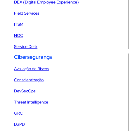
DEX (Digital Employee Experience)
Field Services
ITSM
NOC
Service Desk
Cibersegurança
Avaliação de Riscos
Conscientização
DevSecOps
Threat Intelligence
GRC
LGPD