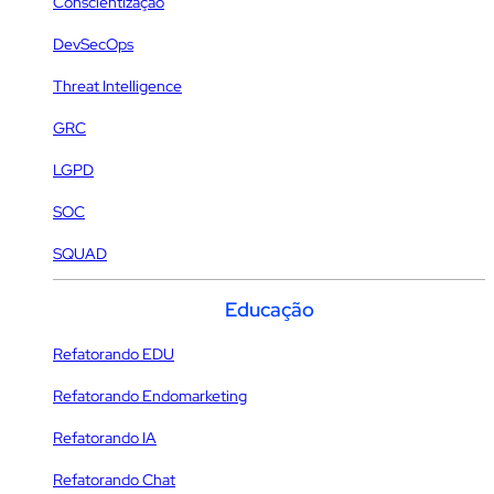
Conscientização
DevSecOps
Threat Intelligence
GRC
LGPD
SOC
SQUAD
Educação
Refatorando EDU
Refatorando Endomarketing
Refatorando IA
Refatorando Chat