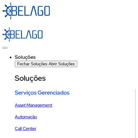
Ir
para
o
conteúdo
Soluções
Fechar Soluções
Abrir Soluções
Soluções
Serviços Gerenciados
Asset Management
Automação
Call Center