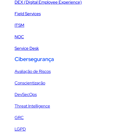
DEX (Digital Employee Experience)
Field Services
ITSM
NOC
Service Desk
Cibersegurança
Avaliação de Riscos
Conscientização
DevSecOps
Threat Intelligence
GRC
LGPD