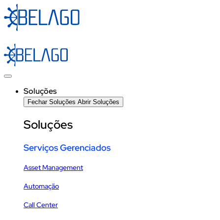
Ir
para
o
conteúdo
Soluções
Fechar Soluções
Abrir Soluções
Soluções
Serviços Gerenciados
Asset Management
Automação
Call Center