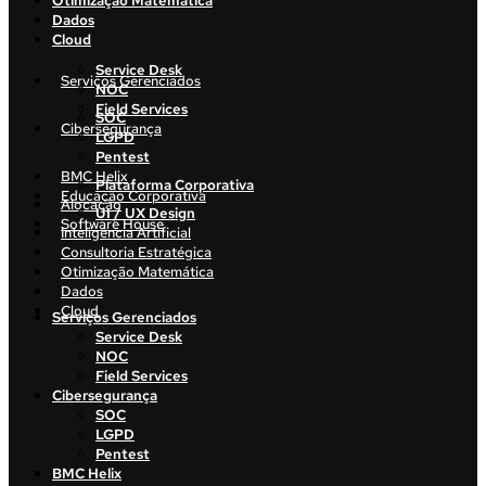
Otimização Matemática
Dados
Cloud
Service Desk
Serviços Gerenciados
NOC
Field Services
SOC
Cibersegurança
LGPD
Pentest
BMC Helix
Plataforma Corporativa
Educação Corporativa
Alocação
UI / UX Design
Software House
Inteligência Artificial
Consultoria Estratégica
Otimização Matemática
Dados
Cloud
Serviços Gerenciados
Service Desk
NOC
Field Services
Cibersegurança
SOC
LGPD
Pentest
BMC Helix