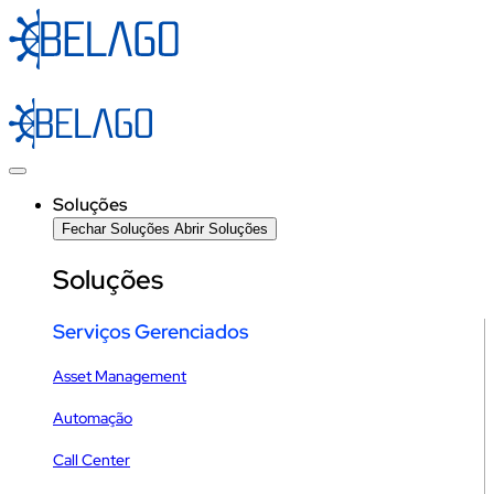
Ir
para
o
conteúdo
Soluções
Fechar Soluções
Abrir Soluções
Soluções
Serviços Gerenciados
Asset Management
Automação
Call Center