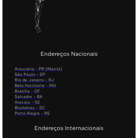
Endereços Nacionais
Araucária - PR (Matriz)
São Paulo - SP
Rio de Janeiro - RJ
Belo Horizonte - MG
Brasília - DF
Salvador - BA
Aracaju - SE
Blumenau - SC
Porto Alegre - RS
Endereços Internacionais