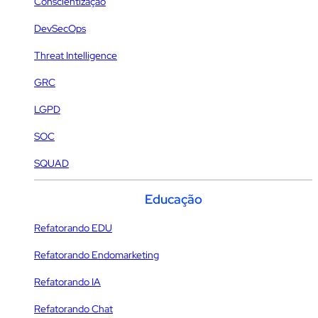
Conscientização
DevSecOps
Threat Intelligence
GRC
LGPD
SOC
SQUAD
Educação
Refatorando EDU
Refatorando Endomarketing
Refatorando IA
Refatorando Chat