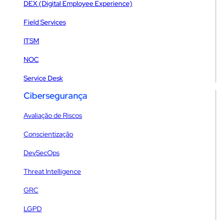
DEX (Digital Employee Experience)
Field Services
ITSM
NOC
Service Desk
Cibersegurança
Avaliação de Riscos
Conscientização
DevSecOps
Threat Intelligence
GRC
LGPD