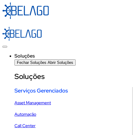
Ir
para
o
conteúdo
Soluções
Fechar Soluções
Abrir Soluções
Soluções
Serviços Gerenciados
Asset Management
Automação
Call Center