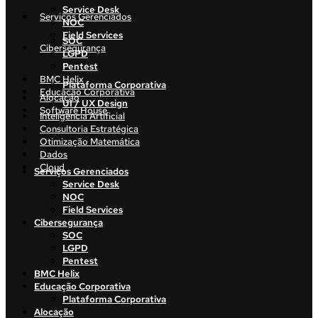
Service Desk
Serviços Gerenciados
NOC
Field Services
SOC
Cibersegurança
LGPD
Pentest
BMC Helix
Plataforma Corporativa
Educação Corporativa
Alocação
UI / UX Design
Software House
Inteligência Artificial
Consultoria Estratégica
Otimização Matemática
Dados
Cloud
Serviços Gerenciados
Service Desk
NOC
Field Services
Cibersegurança
SOC
LGPD
Pentest
BMC Helix
Educação Corporativa
Plataforma Corporativa
Alocação