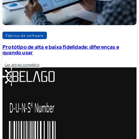
Fábrica de software
Protótipo de alta e baixa fidelidade: diferenças e
quando usar
Ler artigo completo