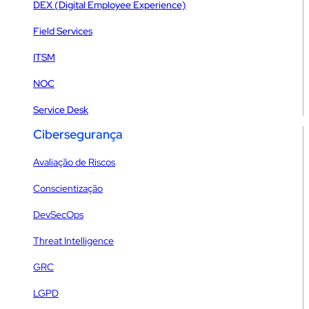
DEX (Digital Employee Experience)
Field Services
ITSM
NOC
Service Desk
Cibersegurança
Avaliação de Riscos
Conscientização
DevSecOps
Threat Intelligence
GRC
LGPD