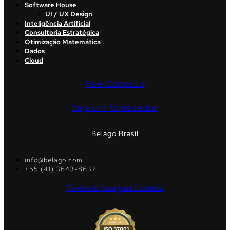
Software House
UI / UX Design
Inteligência Artificial
Consultoria Estratégica
Otimização Matemática
Dados
Cloud
Fale Conosco
Seja um fornecedor
Belago Brasil
info@belago.com
+55 (41) 3643-8637
Facebook
Instagram
Linkedin