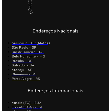
Endereços Nacionais
Araucária - PR (Matriz)
São Paulo - SP
Rio de Janeiro - RJ
Belo Horizonte - MG
Brasília - DF
Salvador - BA
Aracaju - SE
Blumenau - SC
Porto Alegre - RS
Endereços Internacionais
Austin (TX) - EUA
Toronto (ON) - CA