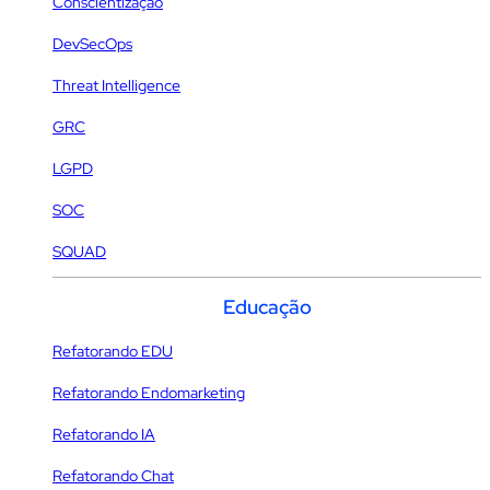
Conscientização
DevSecOps
Threat Intelligence
GRC
LGPD
SOC
SQUAD
Educação
Refatorando EDU
Refatorando Endomarketing
Refatorando IA
Refatorando Chat