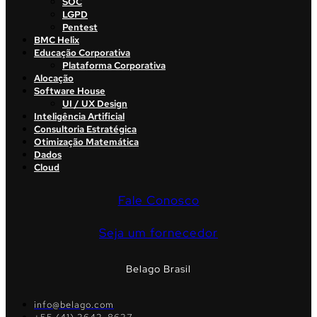
SOC
LGPD
Pentest
BMC Helix
Educação Corporativa
Plataforma Corporativa
Alocação
Software House
UI / UX Design
Inteligência Artificial
Consultoria Estratégica
Otimização Matemática
Dados
Cloud
Fale Conosco
Seja um fornecedor
Belago Brasil
info@belago.com