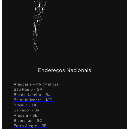
Endereços Nacionais
Araucária - PR (Matriz)
São Paulo - SP
Rio de Janeiro - RJ
Belo Horizonte - MG
Brasília - DF
Salvador - BA
Aracaju - SE
Blumenau - SC
Porto Alegre - RS