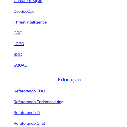
Conscientização
DevSecOps
Threat Intelligence
GRC
LGPD
SOC
SQUAD
Educação
Refatorando EDU
Refatorando Endomarketing
Refatorando IA
Refatorando Chat