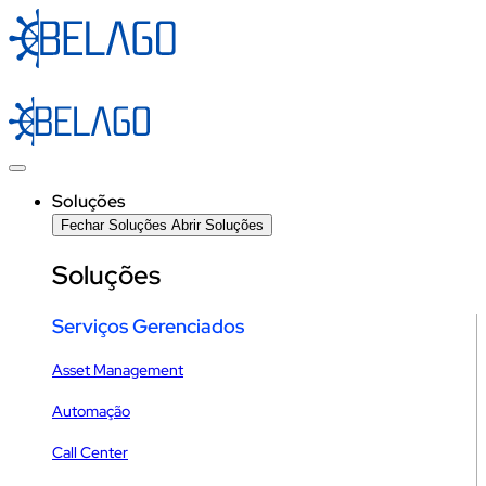
Ir
para
o
conteúdo
Soluções
Fechar Soluções
Abrir Soluções
Soluções
Serviços Gerenciados
Asset Management
Automação
Call Center