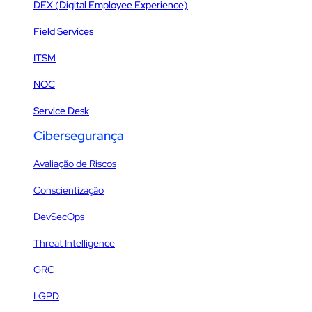
DEX (Digital Employee Experience)
Field Services
ITSM
NOC
Service Desk
Cibersegurança
Avaliação de Riscos
Conscientização
DevSecOps
Threat Intelligence
GRC
LGPD