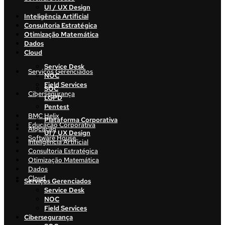
UI / UX Design
Inteligência Artificial
Consultoria Estratégica
Otimização Matemática
Dados
Cloud
Service Desk
Serviços Gerenciados
NOC
Field Services
SOC
Cibersegurança
LGPD
Pentest
BMC Helix
Plataforma Corporativa
Educação Corporativa
Alocação
UI / UX Design
Software House
Inteligência Artificial
Consultoria Estratégica
Otimização Matemática
Dados
Cloud
Serviços Gerenciados
Service Desk
NOC
Field Services
Cibersegurança