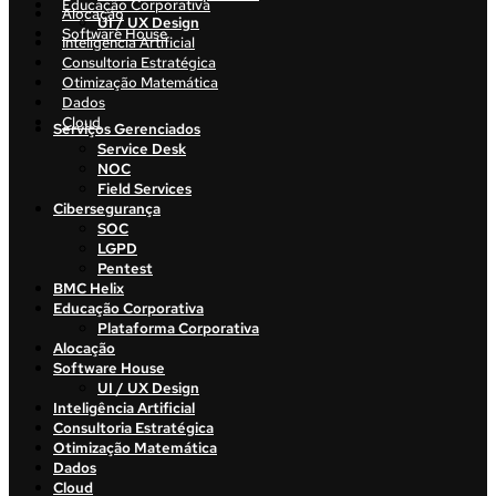
Educação Corporativa
Alocação
UI / UX Design
Software House
Inteligência Artificial
Consultoria Estratégica
Otimização Matemática
Dados
Cloud
Serviços Gerenciados
Service Desk
NOC
Field Services
Cibersegurança
SOC
LGPD
Pentest
BMC Helix
Educação Corporativa
Plataforma Corporativa
Alocação
Software House
UI / UX Design
Inteligência Artificial
Consultoria Estratégica
Otimização Matemática
Dados
Cloud