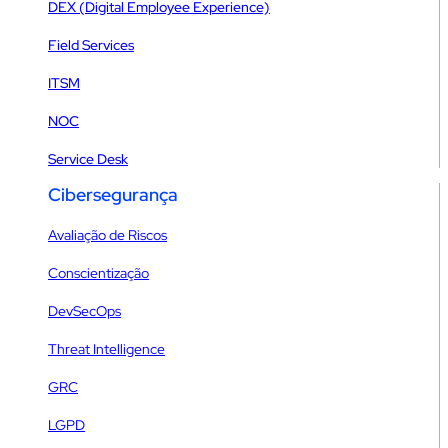
DEX (Digital Employee Experience)
Field Services
ITSM
NOC
Service Desk
Cibersegurança
Avaliação de Riscos
Conscientização
DevSecOps
Threat Intelligence
GRC
LGPD