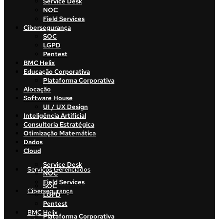
Service Desk
NOC
Field Services
Cibersegurança
SOC
LGPD
Pentest
BMC Helix
Educação Corporativa
Plataforma Corporativa
Alocação
Software House
UI / UX Design
Inteligência Artificial
Consultoria Estratégica
Otimização Matemática
Dados
Cloud
Service Desk
Serviços Gerenciados
NOC
Field Services
SOC
Cibersegurança
LGPD
Pentest
BMC Helix
Plataforma Corporativa