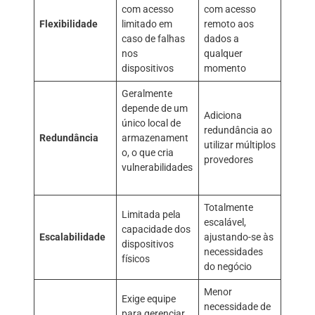
com acesso
com acesso
Flexibilidade
limitado em
remoto aos
caso de falhas
dados a
nos
qualquer
dispositivos
momento
Geralmente
depende de um
Adiciona
único local de
redundância ao
Redundância
armazenament
utilizar múltiplos
o, o que cria
provedores
vulnerabilidades
Totalmente
Limitada pela
escalável,
capacidade dos
Escalabilidade
ajustando-se às
dispositivos
necessidades
físicos
do negócio
Menor
Exige equipe
necessidade de
para gerenciar