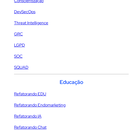
Conscientização
DevSecOps
Threat Intelligence
GRC
LGPD
SOC
SQUAD
Educação
Refatorando EDU
Refatorando Endomarketing
Refatorando IA
Refatorando Chat