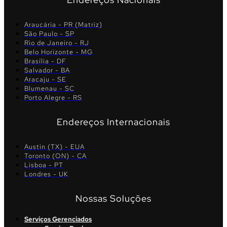
Araucária - PR (Matriz)
São Paulo - SP
Rio de Janeiro - RJ
Belo Horizonte - MG
Brasília - DF
Salvador - BA
Aracaju - SE
Blumenau - SC
Porto Alegre - RS
Endereços Internacionais
Austin (TX) - EUA
Toronto (ON) - CA
Lisboa - PT
Londres - UK
Nossas Soluções
Serviços Gerenciados