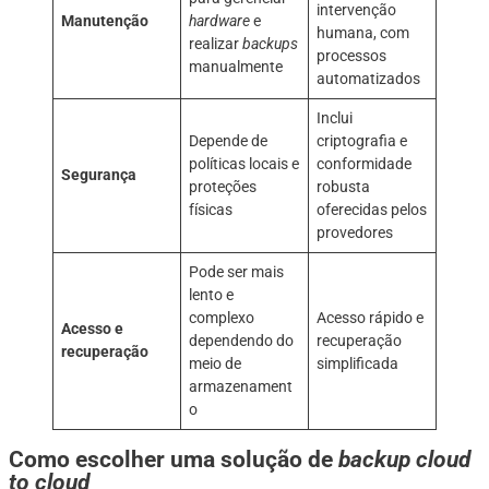
intervenção
Manutenção
hardware
e
humana, com
realizar
backups
processos
manualmente
automatizados
Inclui
Depende de
criptografia e
políticas locais e
conformidade
Segurança
proteções
robusta
físicas
oferecidas pelos
provedores
Pode ser mais
lento e
complexo
Acesso rápido e
Acesso e
dependendo do
recuperação
recuperação
meio de
simplificada
armazenament
o
Como escolher uma solução de
backup cloud
to cloud