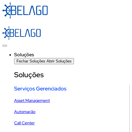
Ir
para
o
conteúdo
Soluções
Fechar Soluções
Abrir Soluções
Soluções
Serviços Gerenciados
Asset Management
Automação
Call Center