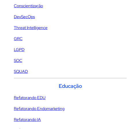
Conscientização
DevSecOps
Threat Intelligence
GRC
LGPD
SOC
SQUAD
Educação
Refatorando EDU
Refatorando Endomarketing
Refatorando IA