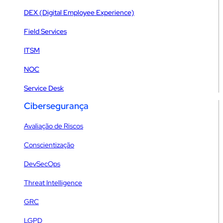
DEX (Digital Employee Experience)
Field Services
ITSM
NOC
Service Desk
Cibersegurança
Avaliação de Riscos
Conscientização
DevSecOps
Threat Intelligence
GRC
LGPD