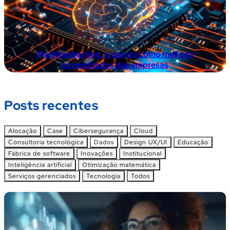
Machine learning: o que é e como melhora
os resultados das empresas
Página inicial
/
Blog
Posts recentes
Alocação
Case
Cibersegurança
Cloud
Consultoria tecnológica
Dados
Design UX/UI
Educação
Fábrica de software
Inovações
Institucional
Inteligência artificial
Otimização matemática
Serviços gerenciados
Tecnologia
Todos