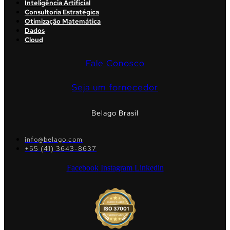
Inteligência Artificial
Consultoria Estratégica
Otimização Matemática
Dados
Cloud
Fale Conosco
Seja um fornecedor
Belago Brasil
info@belago.com
+55 (41) 3643-8637
Facebook
Instagram
Linkedin