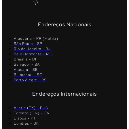
Endereços Nacionais
Araucária - PR (Matriz)
São Paulo - SP
Rio de Janeiro - RJ
Belo Horizonte - MG
Brasília - DF
Salvador - BA
Aracaju - SE
Blumenau - SC
Porto Alegre - RS
Endereços Internacionais
Austin (TX) - EUA
Toronto (ON) - CA
Lisboa - PT
Londres - UK