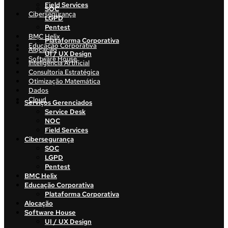
Field Services
SOC
Cibersegurança
LGPD
Pentest
BMC Helix
Plataforma Corporativa
Educação Corporativa
Alocação
UI / UX Design
Software House
Inteligência Artificial
Consultoria Estratégica
Otimização Matemática
Dados
Cloud
Serviços Gerenciados
Service Desk
NOC
Field Services
Cibersegurança
SOC
LGPD
Pentest
BMC Helix
Educação Corporativa
Plataforma Corporativa
Alocação
Software House
UI / UX Design