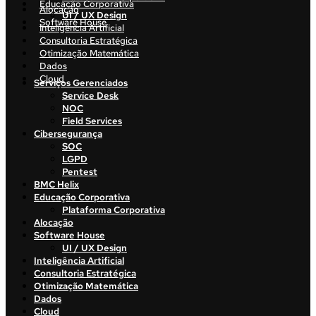
Educação Corporativa
Alocação
UI / UX Design
Software House
Inteligência Artificial
Consultoria Estratégica
Otimização Matemática
Dados
Cloud
Serviços Gerenciados
Service Desk
NOC
Field Services
Cibersegurança
SOC
LGPD
Pentest
BMC Helix
Educação Corporativa
Plataforma Corporativa
Alocação
Software House
UI / UX Design
Inteligência Artificial
Consultoria Estratégica
Otimização Matemática
Dados
Cloud