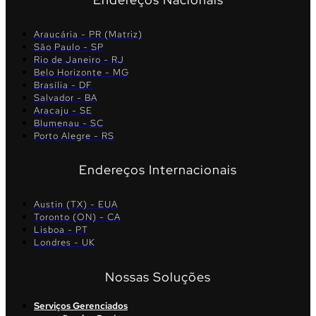
Araucária - PR (Matriz)
São Paulo - SP
Rio de Janeiro - RJ
Belo Horizonte - MG
Brasília - DF
Salvador - BA
Aracaju - SE
Blumenau - SC
Porto Alegre - RS
Endereços Internacionais
Austin (TX) - EUA
Toronto (ON) - CA
Lisboa - PT
Londres - UK
Nossas Soluções
Serviços Gerenciados