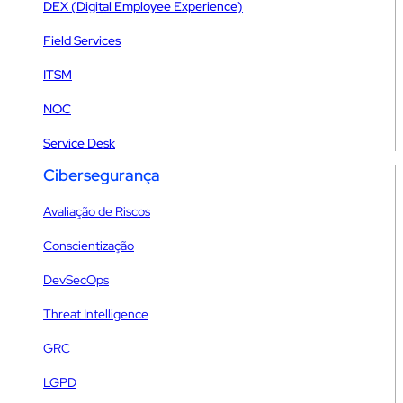
DEX (Digital Employee Experience)
Field Services
ITSM
NOC
Service Desk
Cibersegurança
Avaliação de Riscos
Conscientização
DevSecOps
Threat Intelligence
GRC
LGPD