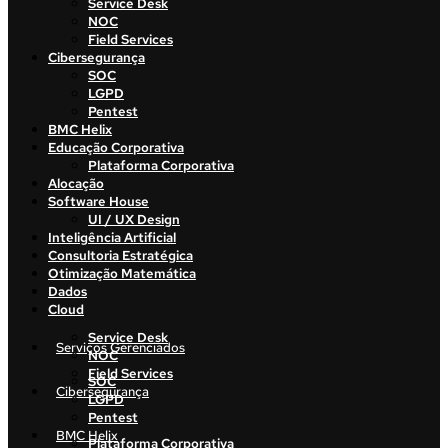
Service Desk
NOC
Field Services
Cibersegurança
SOC
LGPD
Pentest
BMC Helix
Educação Corporativa
Plataforma Corporativa
Alocação
Software House
UI / UX Design
Inteligência Artificial
Consultoria Estratégica
Otimização Matemática
Dados
Cloud
Service Desk
Serviços Gerenciados
NOC
Field Services
SOC
Cibersegurança
LGPD
Pentest
BMC Helix
Plataforma Corporativa