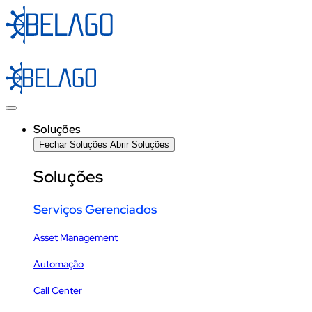
Ir
para
o
conteúdo
Soluções
Fechar Soluções
Abrir Soluções
Soluções
Serviços Gerenciados
Asset Management
Automação
Call Center