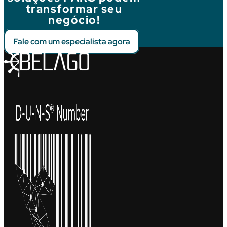
transformar seu
negócio!
Fale com um especialista agora