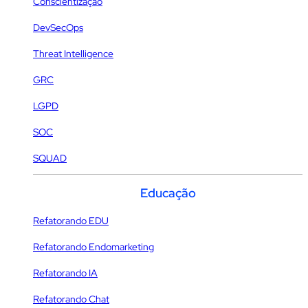
Conscientização
DevSecOps
Threat Intelligence
GRC
LGPD
SOC
SQUAD
Educação
Refatorando EDU
Refatorando Endomarketing
Refatorando IA
Refatorando Chat