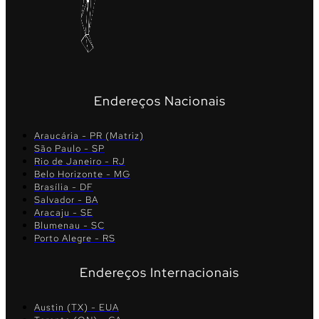
Endereços Nacionais
Araucária - PR (Matriz)
São Paulo - SP
Rio de Janeiro - RJ
Belo Horizonte - MG
Brasília - DF
Salvador - BA
Aracaju - SE
Blumenau - SC
Porto Alegre - RS
Endereços Internacionais
Austin (TX) - EUA