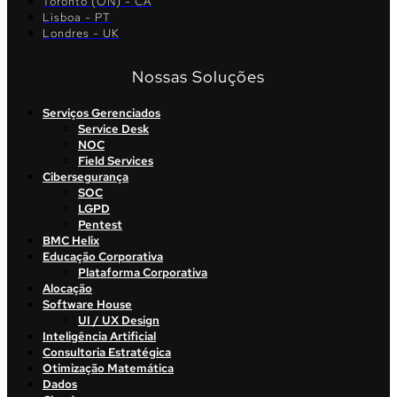
Toronto (ON) - CA
Lisboa - PT
Londres - UK
Nossas Soluções
Serviços Gerenciados
Service Desk
NOC
Field Services
Cibersegurança
SOC
LGPD
Pentest
BMC Helix
Educação Corporativa
Plataforma Corporativa
Alocação
Software House
UI / UX Design
Inteligência Artificial
Consultoria Estratégica
Otimização Matemática
Dados