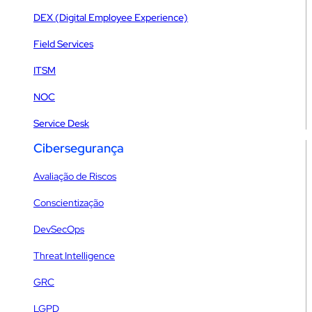
DEX (Digital Employee Experience)
Field Services
ITSM
NOC
Service Desk
Cibersegurança
Avaliação de Riscos
Conscientização
DevSecOps
Threat Intelligence
GRC
LGPD