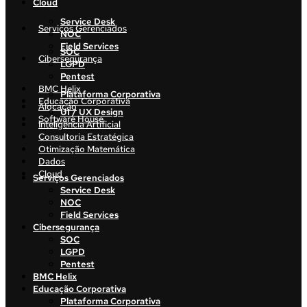
Cloud
Service Desk
Serviços Gerenciados
NOC
Field Services
SOC
Cibersegurança
LGPD
Pentest
BMC Helix
Plataforma Corporativa
Educação Corporativa
Alocação
UI / UX Design
Software House
Inteligência Artificial
Consultoria Estratégica
Otimização Matemática
Dados
Cloud
Serviços Gerenciados
Service Desk
NOC
Field Services
Cibersegurança
SOC
LGPD
Pentest
BMC Helix
Educação Corporativa
Plataforma Corporativa