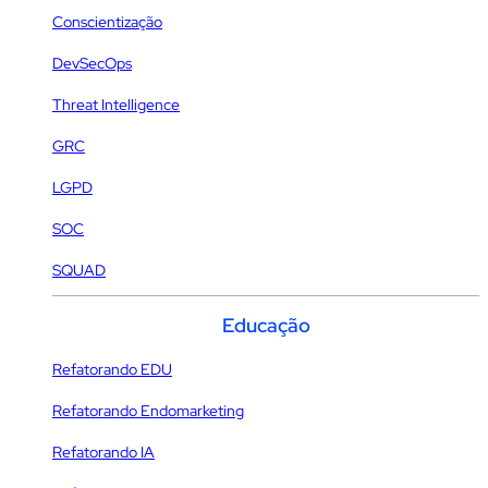
Conscientização
DevSecOps
Threat Intelligence
GRC
LGPD
SOC
SQUAD
Educação
Refatorando EDU
Refatorando Endomarketing
Refatorando IA