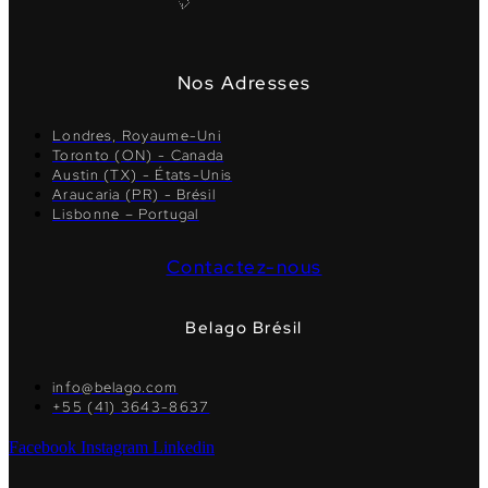
Nos Adresses
Londres, Royaume-Uni
Toronto (ON) - Canada
Austin (TX) - États-Unis
Araucaria (PR) - Brésil
Lisbonne – Portugal
Contactez-nous
Belago Brésil
info@belago.com
+55 (41) 3643-8637
Facebook
Instagram
Linkedin