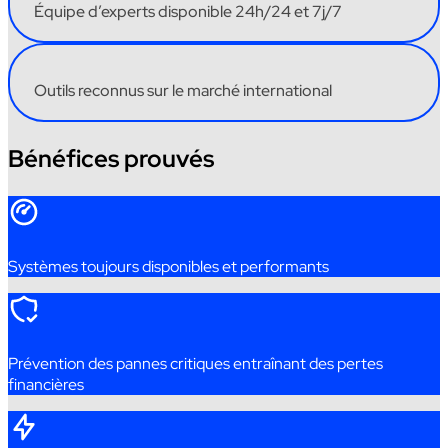
Équipe
d’experts
disponible
24h/24
et
7j/7
Outils
reconnus
sur
le
marché
international
Bénéfices prouvés
Systèmes
toujours
disponibles
et
performants
Prévention
des
pannes critiques
entraînant
des
pertes
financières