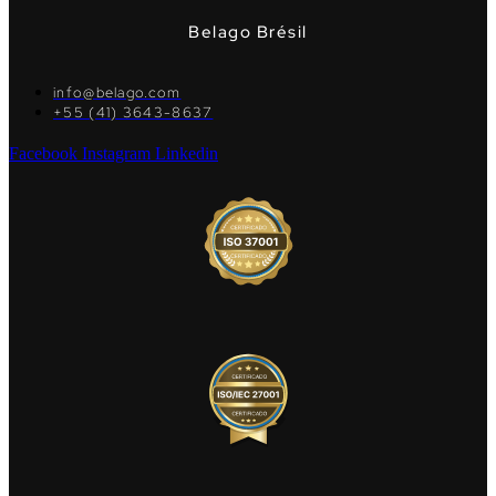
Belago Brésil
info@belago.com
+55 (41) 3643-8637
Facebook
Instagram
Linkedin