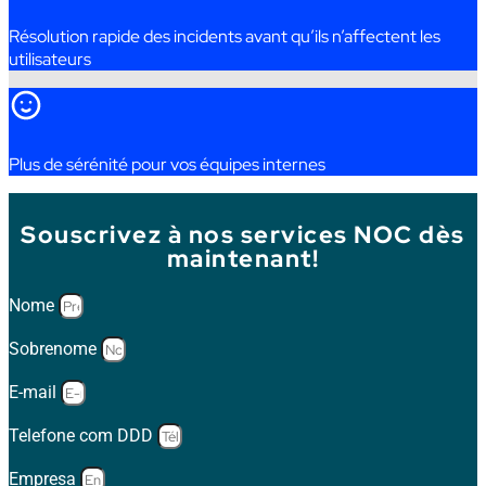
Résolution
rapide
des
incidents
avant
qu’ils
n’
affectent
les
utilisateurs
Plus
de
sérénité
pour
vos
équipes
internes
Souscrivez à nos services NOC dès
maintenant!
Nome
Sobrenome
E-mail
Telefone com DDD
Empresa