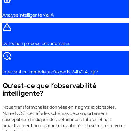
Analyse
intelligente
via IA
Détection
précoce
des
anomalies
Intervention
immédiate
d’experts 24h/24, 7j/7
Qu’est-ce que l’observabilité
intelligente?
Nous
transformons
les
données
en
insights
exploitables
.
Notre
NOC
identifie
les
schémas
de
comportement
susceptibles
d’
indiquer
des
défaillances
futures
et
agit
proactivement
pour
garantir la
stabilité
et
la
sécurité
de
votre