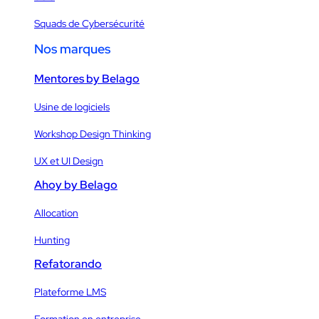
Squads de Cybersécurité
Nos marques
Mentores by Belago
Usine de logiciels
Workshop Design Thinking
UX et UI Design
Ahoy by Belago
Allocation
Hunting
Refatorando
Plateforme LMS
Formation en entreprise