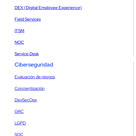
DEX (Digital Employee Experience)
Field Services
ITSM
NOC
Service Desk
Ciberseguridad
Evaluación de riesgos
Concientización
DevSecOps
GRC
LGPD
SOC