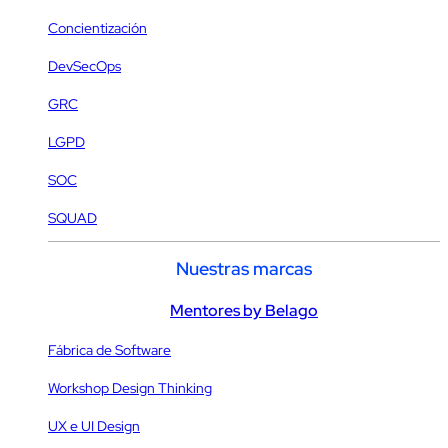
Concientización
DevSecOps
GRC
LGPD
SOC
SQUAD
Nuestras marcas
Mentores by Belago
Fábrica de Software
Workshop Design Thinking
UX e UI Design