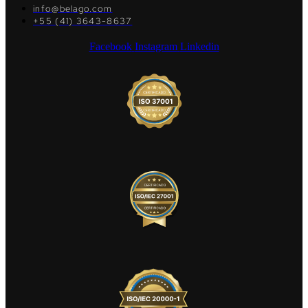
info@belago.com
+55 (41) 3643-8637
Facebook
Instagram
Linkedin