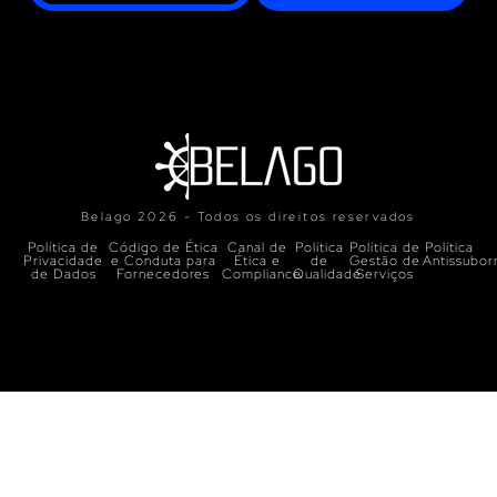
Belago 2026 - Todos os direitos reservados
Política de
Código de Ética
Canal de
Política
Política de
Política
Privacidade
e Conduta para
Ética e
de
Gestão de
Antissubor
de Dados
Fornecedores
Compliance
Qualidade
Serviços